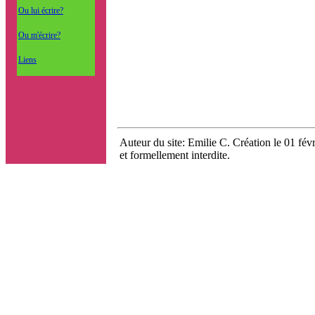
Ou lui écrire?
Ou m'écrire?
Liens
Auteur du site: Emilie C. Création le 01 févr
et formellement interdite.