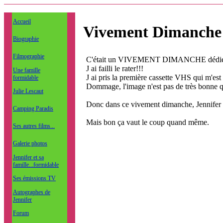
Accueil
Vivement Dimanche
Biographie
Filmographie
C'était un VIVEMENT DIMANCHE dédié 
J ai failli le rater!!!
Une famille
J ai pris la première cassette VHS qui m'est 
formidable
Dommage, l'image n'est pas de très bonne qua
Julie Lescaut
Donc dans ce vivement dimanche, Jennifer a f
Camping Paradis
Mais bon ça vaut le coup quand même.
Ses autres films...
Galerie photos
Jennifer et sa
famille...formidable
Ses émissions TV
Autographes de
Jennifer
Forum